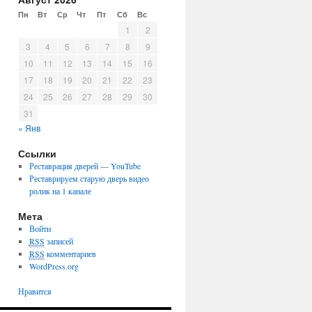
Пн
Вт
Ср
Чт
Пт
Сб
Вс
1
2
3
4
5
6
7
8
9
10
11
12
13
14
15
16
17
18
19
20
21
22
23
24
25
26
27
28
29
30
31
« Янв
Ссылки
Реставрация дверей — YouTube
Реставрируем старую дверь видео
ролик на 1 канале
Мета
Войти
RSS
записей
RSS
комментариев
WordPress.org
Нравится