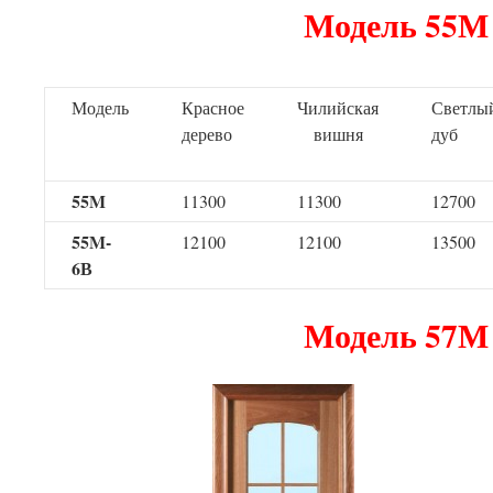
Модель 55М
Модель
Красное
Чилийская
Светлы
дерево
вишня
дуб
55M
11300
11300
12700
55M-
12100
12100
13500
6В
Модель 57М