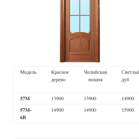
Модель
Красное
Чилийская
Светлы
дерево
вишня
дуб
57M
13900
13900
14900
57M-
14900
14900
15900
6В